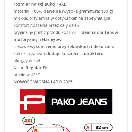
rozmiar na tej aukcji: 4XL
materiał:
100% bawełna
(wysoka gramatura: 180 g)
miękka, przyjemna w dotyku tkanina zapewniająca
komfort noszenia przez cały dzień
oryginalny print z przodu koszulki -
idealna dla fanów
motoryzacji i Harleyów!
ciekawe
wykończenie przy rękawkach i dekolcie
w
kolorze czarnym
dodaje koszulce charakteru
okrągły dekolt
fason
Regular Fit
pranie w 40°C
NOWOŚĆ WIOSNA LATO 2025!