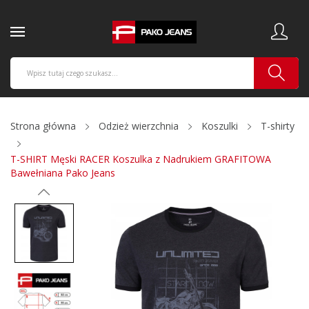
Strona główna
Odzież wierzchnia
Koszulki
T-shirty
T-SHIRT Męski RACER Koszulka z Nadrukiem GRAFITOWA
Bawełniana Pako Jeans