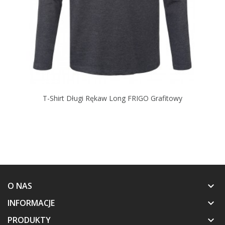
T-Shirt Długi Rękaw Long FRIGO Grafitowy
O NAS
keyboard_arrow_down
INFORMACJE
keyboard_arrow_down
PRODUKTY
keyboard_arrow_down