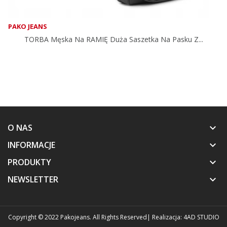
PAKO JEANS
TORBA Męska Na RAMIĘ Duża Saszetka Na Pasku Z...
O NAS
keyboard_arrow_down
INFORMACJE
keyboard_arrow_down
PRODUKTY
keyboard_arrow_down
NEWSLETTER
keyboard_arrow_down
Copyright © 2022 Pakojeans. All Rights Reserved
| Realizacja:
4AD STUDIO