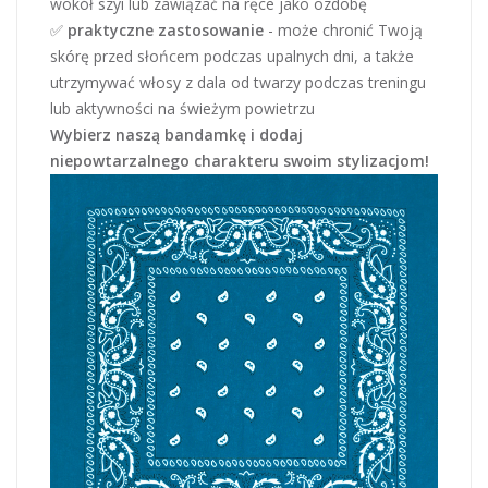
wokół szyi lub zawiązać na ręce jako ozdobę
✅
praktyczne zastosowanie
- może chronić Twoją
skórę przed słońcem podczas upalnych dni, a także
utrzymywać włosy z dala od twarzy podczas treningu
lub aktywności na świeżym powietrzu
Wybierz naszą bandamkę i dodaj
niepowtarzalnego charakteru swoim stylizacjom!