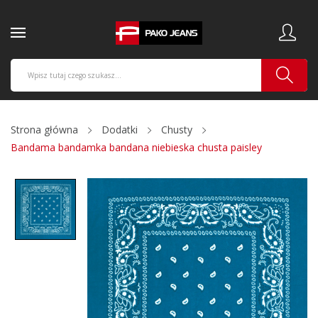
Strona główna
Dodatki
Chusty
Bandama bandamka bandana niebieska chusta paisley