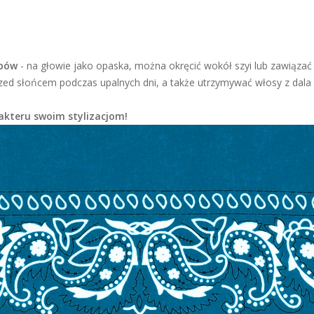
obów
- na głowie jako opaska, można okręcić wokół szyi lub zawiązać
zed słońcem podczas upalnych dni, a także utrzymywać włosy z dala
kteru swoim stylizacjom!