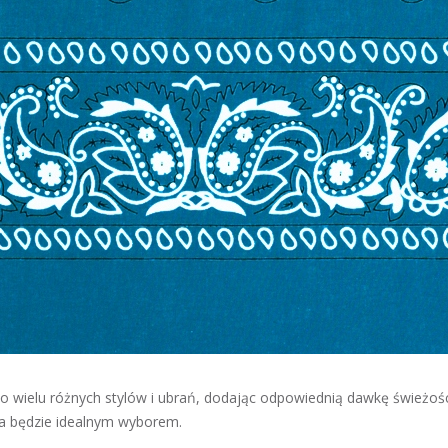
ielu różnych stylów i ubrań, dodając odpowiednią dawkę świeżości i 
ka będzie idealnym wyborem.