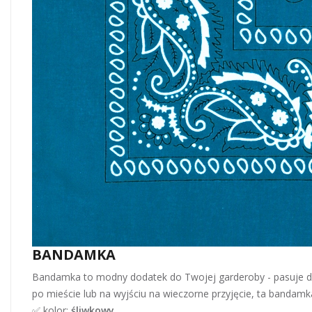
BANDAMKA
Bandamka to modny dodatek do Twojej garderoby - pasuje do w
po mieście lub na wyjściu na wieczorne przyjęcie, ta bandam
✅ kolor:
śliwkowy