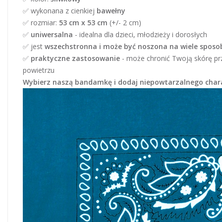
✅ wykonana z cienkiej
bawełny
✅ rozmiar:
53 cm x 53 cm
(+/- 2 cm)
✅
uniwersalna
- idealna dla dzieci, młodzieży i dorosłych
✅ jest
wszechstronna i może być noszona na wiele spos
✅
praktyczne zastosowanie
- może chronić Twoją skórę pr
powietrzu
Wybierz naszą bandamkę i dodaj niepowtarzalnego chara