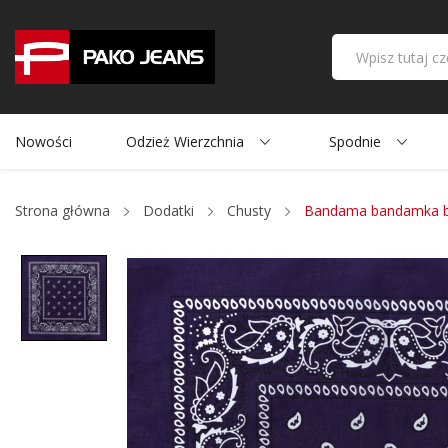
Nowości
Odzież Wierzchnia
Spodnie
Strona główna
Dodatki
Chusty
Bandama bandamka ba