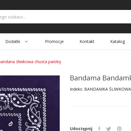
Dodatki
Promocje
Kontakt
Katalog
ndana śliwkowa chusta paisley
Bandama Bandamka
Indeks:
BANDAMKA ŚLIWKOWA
Udostępnij