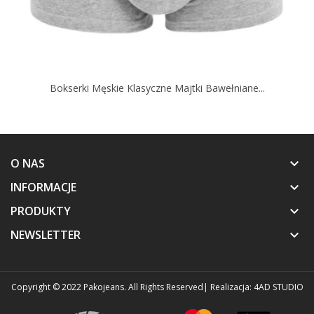
Bokserki Męskie Klasyczne Majtki Bawełniane...
O NAS
keyboard_arrow_down
INFORMACJE
keyboard_arrow_down
PRODUKTY
keyboard_arrow_down
NEWSLETTER
keyboard_arrow_down
Copyright © 2022 Pakojeans. All Rights Reserved
| Realizacja:
4AD STUDIO