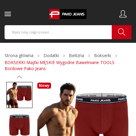
Strona główna
Dodatki
Bielizna
Bokserki
BOKSERKI Majtki MĘSKIE Wygodne Bawełniane TOOLS
Bordowe Pako Jeans
Nowy