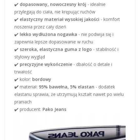
✔️
dopasowany, nowoczesny krój
- idealnie
przylegają do ciała, nie krępując ruchów
✔️
elastyczny materiał wysokiej jakości
- komfort
noszenia przez cały dzień
✔️
lekko wydłużona nogawka
- nie podwija się i
zapewnia lepsze dopasowanie w ruchu
✔️
szeroka, elastyczna guma z logo
- stabilność i
stylowy wygląd
✔️
precyzyjne wykończenie
- dbałość o detale i
trwałość
✔️ kolor:
bordowy
✔️
materiał:
95% bawełna, 5% elastan
- dodatek
elastanu sprawia, że utrzymują kształt nawet po wielu
praniach
✔️ producent:
Pako Jeans