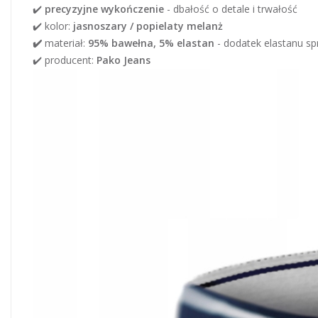
✔️
precyzyjne wykończenie
- dbałość o detale i trwałość
✔️ kolor:
jasnoszary / popielaty melanż
✔️
materiał:
95% bawełna, 5% elastan
- dodatek elastanu sp
✔️ producent:
Pako Jeans