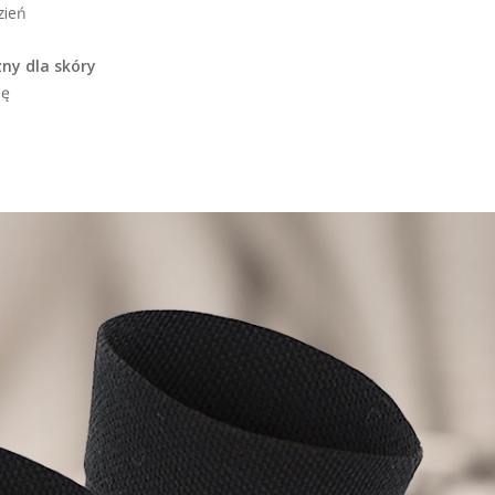
zień
ny dla skóry
dę