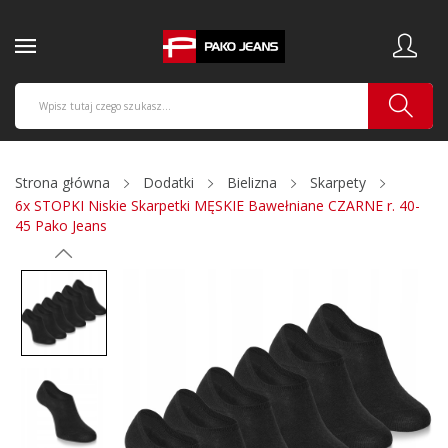
Strona główna
Dodatki
Bielizna
Skarpety
6x STOPKI Niskie Skarpetki MĘSKIE Bawełniane CZARNE r. 40-
45 Pako Jeans