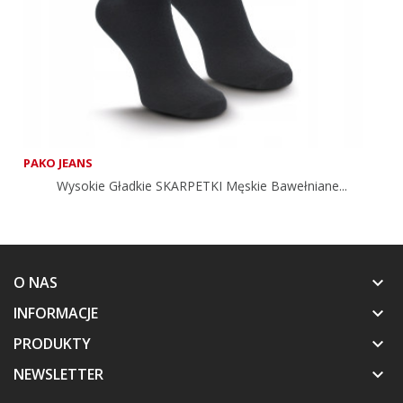
PAKO JEANS
Wysokie Gładkie SKARPETKI Męskie Bawełniane...
O NAS
keyboard_arrow_down
INFORMACJE
keyboard_arrow_down
PRODUKTY
keyboard_arrow_down
NEWSLETTER
keyboard_arrow_down