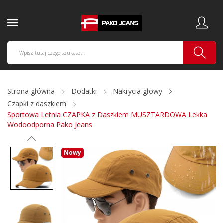
Strona główna
Dodatki
Nakrycia głowy
Czapki z daszkiem
Sportowa Letnia CZAPKA z Daszkiem MUSZTARDOWA Lekka
Wodoodporna Pako Jeans
Nowy