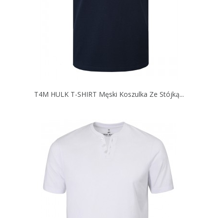
T4M HULK T-SHIRT Męski Koszulka Ze Stójką...