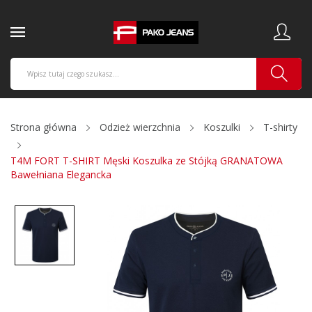
Strona główna
Odzież wierzchnia
Koszulki
T-shirty
T4M FORT T-SHIRT Męski Koszulka ze Stójką GRANATOWA
Bawełniana Elegancka