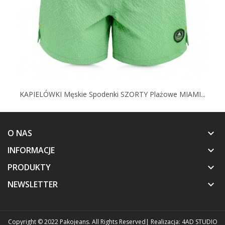
KAPIELÓWKI Męskie Spodenki SZORTY Plażowe MIAMI...
O NAS
keyboard_arrow_down
INFORMACJE
keyboard_arrow_down
PRODUKTY
keyboard_arrow_down
NEWSLETTER
keyboard_arrow_down
Copyright © 2022 Pakojeans. All Rights Reserved
| Realizacja:
4AD STUDIO