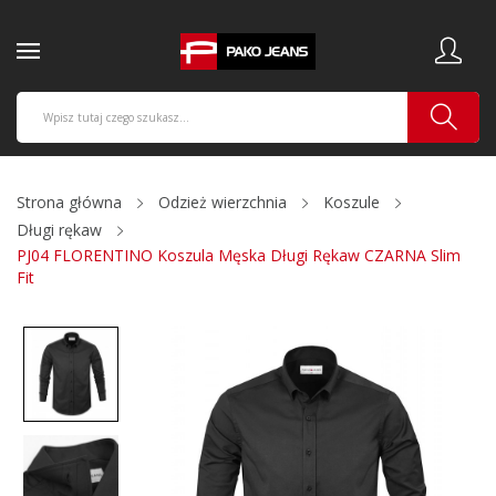
Strona główna
Odzież wierzchnia
Koszule
Długi rękaw
PJ04 FLORENTINO Koszula Męska Długi Rękaw CZARNA Slim
Fit