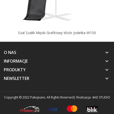
Szal Szalik Męski Grafitowy Wzór Jodełka W150
O NAS
keyboard_arrow_down
INFORMACJE
keyboard_arrow_down
PRODUKTY
keyboard_arrow_down
NEWSLETTER
keyboard_arrow_down
Copyright © 2022 Pakojeans. All Rights Reserved
| Realizacja:
4AD STUDIO